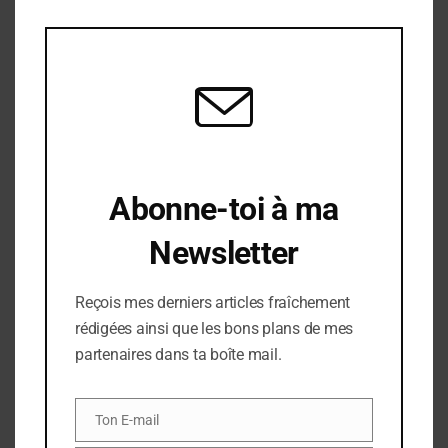
this
modu
Abonne-toi à ma
Newsletter
Reçois mes derniers articles fraîchement
rédigées ainsi que les bons plans de mes
partenaires dans ta boîte mail.
CATEGORIES
SCIENCE
Histoire de la médecine
Ton E-mail
Ton
Dès que l'idée de crée un blog orienté autour de la